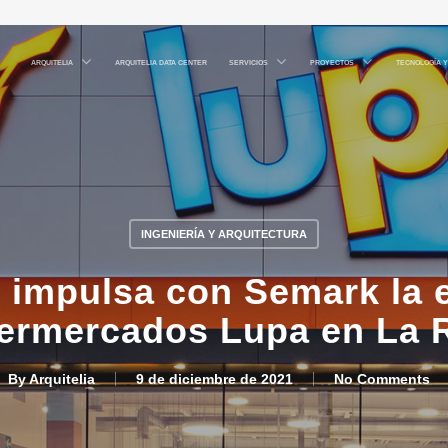
ARQUITELIA
SERVICIOS
PROYECTOS
TECNOLOGÍA Y
ARQUITELIA DATA CENTER
INGENIERÍA Y ARQUITECTURA
impulsa con Semark la 
ermercados Lupa en La R
By
Arquitelia
9 de diciembre de 2021
No Comments