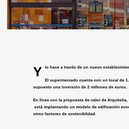
Y
lo hace a través de un nuevo establecimie
El supermercado cuenta con un local de 1.
supuesto una inversión de 2 millones de euros.
En línea con la propuesta de valor de Arquiteli
está implantando un modelo de edificación ecoe
otros factores de sosteniblidad.
Hit enter to search or ESC to close